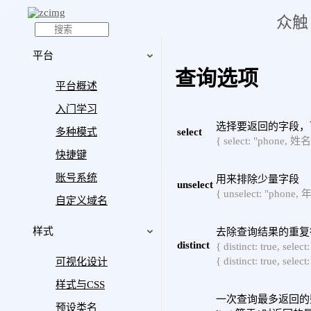
众触 
文档
课程
插件
社区
服务商
平台
查询选项
平台概述
入门学习
选择要返回的字段，
多种模式
select
{ select: "phon
快捷键
账号系统
用来排除少量字段
unselect
{ unselect: "
自定义域名
样式
去除查询结果的重复
distinct
{ distinct: true
{ distinct: true
可视化设计
样式与CSS
一次查询最多返回的数
预设类名