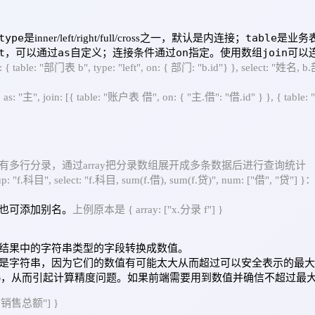
type
table
是inner/left/right/full/cross之一，默认是内连接；
是业务
t
as
on
join
，可以通过
自定义；连接条件通过
指定。使用数组
可以
: { table: "部门表 b", type: "left", on: { 部门: "b.id"} }, select: "姓
: "主", join: [{ table: "账户表 借", on: { "主.借": "借.id" } }, { tabl
有多行分录，通过array把分录数组展开成多条数据后进行查询统计
group: "f.科目", select: "f.科目, sum(f.借), sum(f.贷)", num: ["
也可添加别名。
上例原本是 { array: ["x.分录 f"] }
结果中的字符串类型的字段转换成数值。
是字符串，因为它们的数值有可能太大从而超过可以安全表示的最大
4740991)，从而引起计算精度问题。如果前端需要用到数值并确信不超
 "销售总额"] }