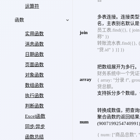
运算符
多表连接。连接类型
函数
名，主表别名默认是
员工表.find({}, { join
join
实用函数
称" })
转账流水表.find({}, { as
消息函数
"贷.id" } }] })
日期函数
页面函数
把数组展开为多行。
财务系统中一个凭证
对象函数
array
{ array: "分录 f", 
数组函数
贷总额。
支持拆分多个数组，
执行函数
判断函数
转换成数值，把查询
Excel函数
聚合函数的返回结果
num
(900719925
同步/异步
{ num: ["商品总数",
函数总结