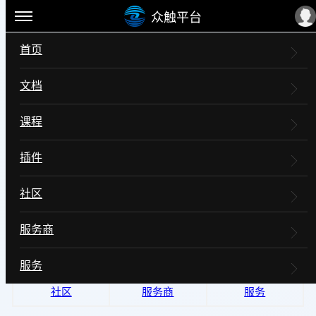
众触平台
首页
众触应用平台
文档
AI原生受控生成与治理平台
课程
让AI稳定生成可持续演进的应用系统
插件
让高品质应用不再高不可攀、复杂应用唾手可得
赋能大众开发者简单、高效、低门槛、低成本地开发高品质的
社区
网站应用。
让高品质应用不再高不可攀、复杂应用唾手可得。
服务商
文档
课程
插件
服务
社区
服务商
服务