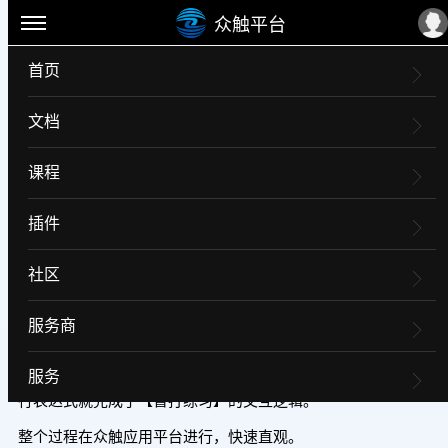
众触平台
首页
从零开始制作【立体键
案例
文档
盘】，画UI免写CSS，【盲打
课程
练习】的交互逻辑只用了10来
插件
行表达式！
社区
0
0
6 个月前
服务商
手把手教你从空白页面开始通过拖拉拽可视化的方式制作【立
服务
体键盘】的静态页面，不用手写一行CSS代码，全程只用10来
行表达式就完成了【盲打练习】的交互逻辑。
整个过程在众触应用平台进行，快速直观。