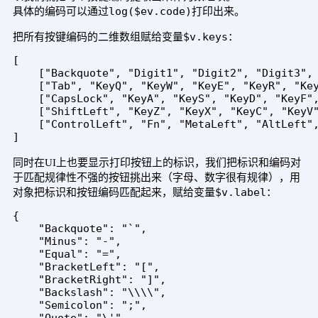
log($ev.code)
具体的编码可以通过
打印出来。
$v.keys
把所有按键编码的二维数组赋给变量
：
[

    ["Backquote", "Digit1", "Digit2", "Digit3", 
    ["Tab", "KeyQ", "KeyW", "KeyE", "KeyR", "Key
    ["CapsLock", "KeyA", "KeyS", "KeyD", "KeyF",
    ["ShiftLeft", "KeyZ", "KeyX", "KeyC", "KeyV"
    ["ControlLeft", "Fn", "MetaLeft", "AltLeft",
]
同时在UI上也要显示打印按钮上的标识，我们把标识和编码对
于匹配规律性不强的按钮挑出来（字母、数字很有规律），用
$v.label
对象把标识和按钮编码匹配起来，赋给变量
：
{

    "Backquote": "`",

    "Minus": "-",

    "Equal": "=",

    "BracketLeft": "[",

    "BracketRight": "]",

    "Backslash": "\\\\",

    "Semicolon": ";",
