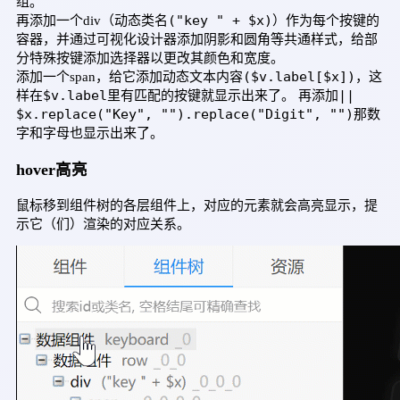
组。
("key " + $x)
再添加一个div（动态类名
）作为每个按键的
容器，并通过可视化设计器添加阴影和圆角等共通样式，给部
分特殊按键添加选择器以更改其颜色和宽度。
($v.label[$x])
添加一个span，给它添加动态文本内容
，这
$v.label
||
样在
里有匹配的按键就显示出来了。 再添加
$x.replace("Key", "").replace("Digit", "")
那数
字和字母也显示出来了。
hover高亮
鼠标移到组件树的各层组件上，对应的元素就会高亮显示，提
示它（们）渲染的对应关系。