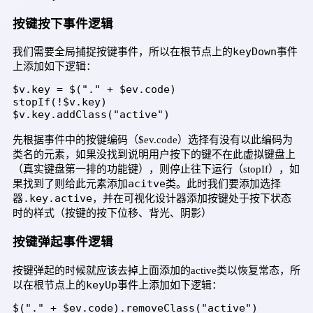
按键按下事件逻辑
keyDown
我们需要全局捕捉按键事件，所以在根节点上的
事件
上添加如下逻辑：
$v.key = $("." + $ev.code)

stopIf(!$v.key)

$v.key.addClass("active")
先根据事件中的按键编码（$ev.code）选择有没有以此编码为
类名的元素，如果没找到说明用户按下的键不在此虚拟键盘上
（真实键盘第一排的功能键），则停止往下运行（stopIf），如
acitve
果找到了则给此元素添加
类。此时我们要添加选择
.key.active
器
，并在可视化设计器添加按键处于按下状态
时的样式（按键的按下位移、背光、阴影）
按键弹起事件逻辑
按键弹起的时候就应该去掉上面添加的active类以恢复常态，所
keyUp
以在根节点上的
事件上添加如下逻辑：
$("." + $ev.code).removeClass("active")