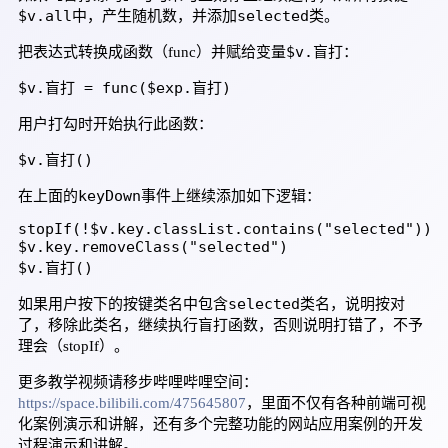
$v.all
selected
中，产生随机数，并添加
类。
$v.盲打
把表达式转换成函数（func）并赋给变量
：
$v.盲打 = func($exp.盲打)
用户打勾时开始执行此函数：
$v.盲打()
keyDown
在上面的
事件上继续添加如下逻辑：
stopIf(!$v.key.classList.contains("selected"))

$v.key.removeClass("selected")

$v.盲打()
selected
如果用户按下的按键类名中包含
类名，说明按对
了，移除此类名，继续执行盲打函数，否则说明打错了，不予
理会（stopIf）。
更多教学视频请移步哔哩哔哩空间：
https://space.bilibili.com/475645807
，里面不仅有各种前端可视
化案例演示和讲解，还有多个完整功能的网站应用案例的开发
过程演示和讲解。