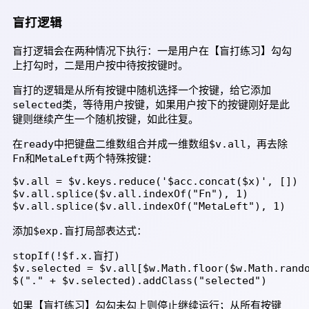
盲打逻辑
盲打逻辑会在两种情况下执行：一是用户在【盲打练习】勾勾
上打勾时，二是用户按中待按按键时。
盲打的逻辑是从所有按键中随机选择一个按键，给它添加
selected
类，等待用户按键，如果用户按下的按键刚好是此
键则继续产生一个随机按键，如此往复。
ready
$v.all
在
中把键盘二维数组合并成一维数组
，再去除
Fn
MetaLeft
和
两个特殊按键：
$v.all = $v.keys.reduce('$acc.concat($x)', [])

$v.all.splice($v.all.indexOf("Fn"), 1)

$v.all.splice($v.all.indexOf("MetaLeft"), 1)
$exp.盲打
添加
局部表达式：
stopIf(!$f.x.盲打)

$v.selected = $v.all[$w.Math.floor($w.Math.rando
$("." + $v.selected).addClass("selected")
如果【盲打练习】勾勾未勾上则停止继续运行；从所有按键