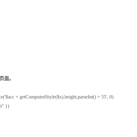
应页面。
duce('$acc + getComputedStyle($x).height.parseInt() + 55', 0)
h" })