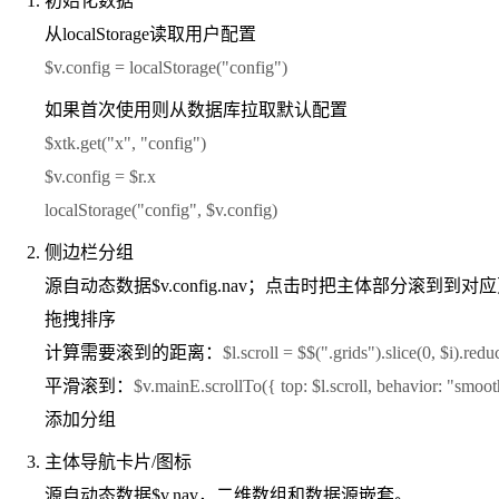
初始化数据
从localStorage读取用户配置
$v.config = localStorage("config")
如果首次使用则从数据库拉取默认配置
$xtk.get("x", "config")
$v.config = $r.x
localStorage("config", $v.config)
侧边栏分组
源自动态数据$v.config.nav；点击时把主体部分滚到到对
拖拽排序
计算需要滚到的距离：
$l.scroll = $$(".grids").slice(0, $i).re
平滑滚到：
$v.mainE.scrollTo({ top: $l.scroll, behavior: "smoot
添加分组
主体导航卡片/图标
源自动态数据$v.nav，二维数组和数据源嵌套。