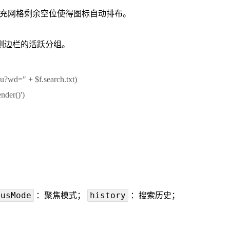
充网格剩余空位使得图标自动排布。
侧边栏的活跃分组。
su?wd=" + $f.search.txt)
nder()')
cusMode
history
：聚焦模式；
：搜索历史；