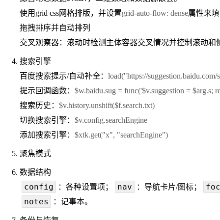
使用grid css网格排版，并设置
grid-auto-flow: dense
属性来填
拖拽排序并自动排列
交叉观察器：滚动时检测主体容器交叉情况并控制滚动和
搜索引擎
百度搜索提示/自动补全
：
load("https://suggestion.baidu.com/
提示回调函数
：
$w.baidu.sug = func('$v.suggestion = $arg.s; re
搜索历史
：
$v.history.unshift($f.search.txt)
切换搜索引擎：
$v.config.searchEngine
添加搜索引擎：
$xtk.get("x", "searchEngine")
聚焦模式
数据结构
config
nav
fo
：各种设置项；
：导航卡片/图标；
notes
：记事本。