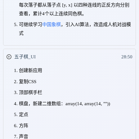
每次落子都从落子点 [y, x] 以四种连线的正反方向分别
查看，累计4个以上连续同色棋。
可继续学习
中国象棋
，引入AI算法，改造成人机对战模
式
五子棋_UI
28:50
创建新应用
复制CSS
顶部棋手栏
棋盘，新建二维数组：array(14, array(14, ""))
定点
方阵
声音